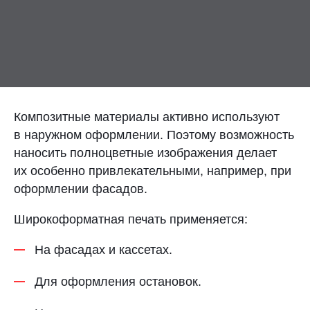
Контакты
Отправить заявку
Композитные материалы активно используют
в наружном оформлении. Поэтому возможность
наносить полноцветные изображения делает
8 800 333-72-11
их особенно привлекательными, например, при
оформлении фасадов.
region@plastikam.ru
Широкоформатная печать применяется:
На фасадах и кассетах.
Для оформления остановок.