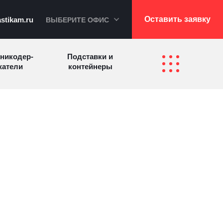
Оставить заявку
stikam.ru
ВЫБЕРИТЕ ОФИС
никодер­
Подставки и
а­те­ли
контейнеры
Перекидные
фетницы
Инфостенды
системы
Другие
Самое разное
олезные
на заказ
зделия