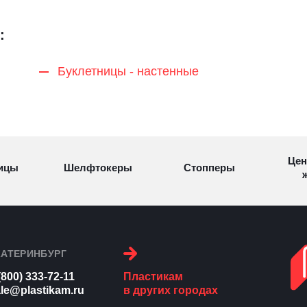
:
Буклетницы - настенные
Цен
ицы
Шелфтокеры
Стопперы
ж
Торговые
Cтеллажи и
ицы
Сал
стойки
витрины
КАТЕРИНБУРГ
(800) 333-72-11
Пластикам
Номерки для
le@plastikam.ru
в других городах
ки
Сувениры
п
гардероба
и