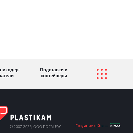
никодер­
Подставки и
а­те­ли
контейнеры
Перекидные
фетницы
Инфостенды
системы
Другие
Самое разное
Создание сайта —
© 2007-2026, ООО ПОСМ-РУС
олезные
на заказ
зделия