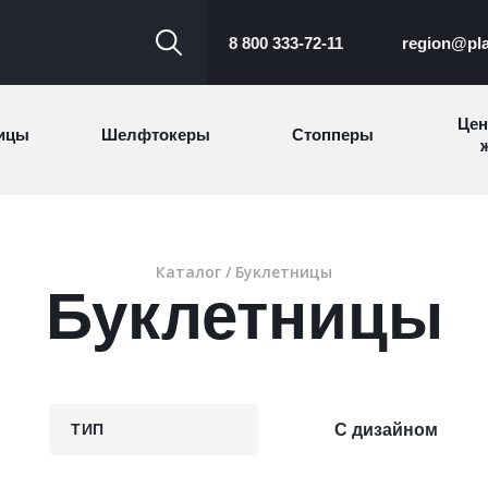
8 800 333-72-11
region@pla
Цен
ицы
Шелфтокеры
Стопперы
ж
Торговые
Cтеллажи и
ицы
Сал
стойки
витрины
Каталог
/ Буклетницы
Буклетницы
Номерки для
ки
Сувениры
п
гардероба
и
ТИП
С дизайном