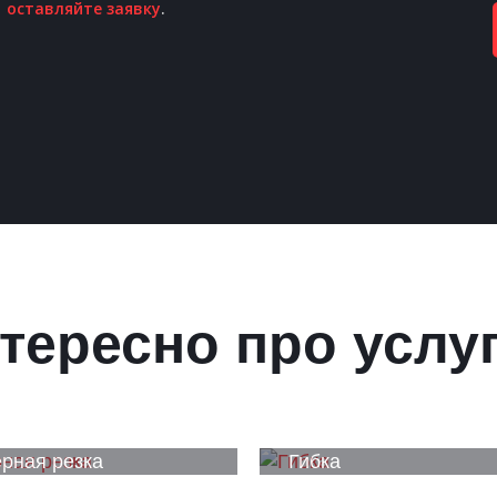
оставляйте заявку
.
тересно про услу
рная резка
Гибка