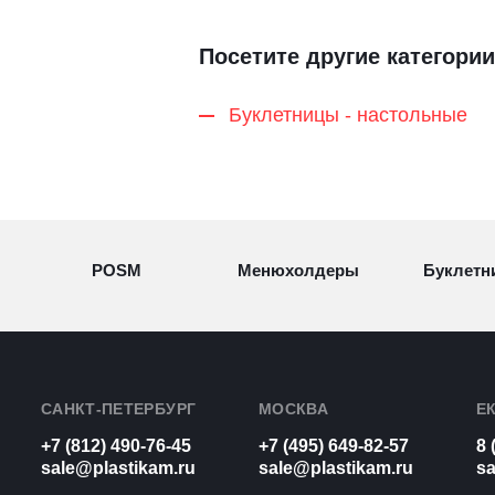
Посетите другие категории
Буклетницы - настольные
POSM
Менюхолдеры
Буклетн
Разделители
Световые
Визитн
товаров
конструкции
САНКТ-ПЕТЕРБУРГ
МОСКВА
Е
+7 (812) 490-76-45
+7 (495) 649-82-57
8 
Рамки для
Урны из
sale@plastikam.ru
sale@plastikam.ru
sa
Таблич
бумаг
оргстекла