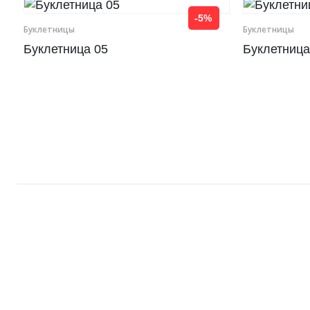
-5%
Рамки для бумаг
Буклетницы
Буклетницы
Буклетница 05
Буклетница
Салфетницы
Самое разное на заказ
Сувениры
Таблички
Урны из оргстекла