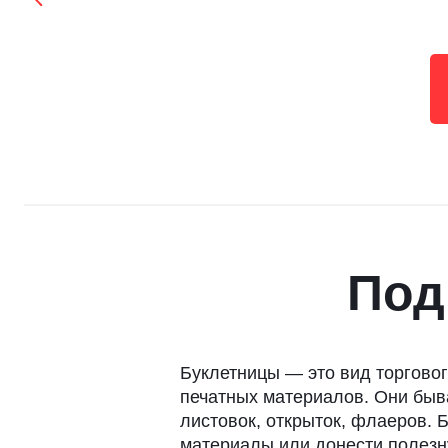
Под
Буклетницы — это вид торгово
печатных материалов. Они быва
листовок, открыток, флаеров. 
материалы или донести полез