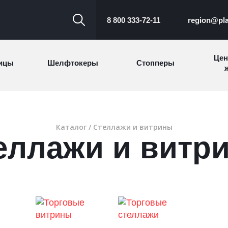
8 800 333-72-11
region@pla
Цен
ицы
Шелфтокеры
Стопперы
ж
Торговые
Cтеллажи и
ицы
Сал
стойки
витрины
Каталог
/ Cтеллажи и витрины
еллажи и витр
Номерки для
ки
Сувениры
п
гардероба
и