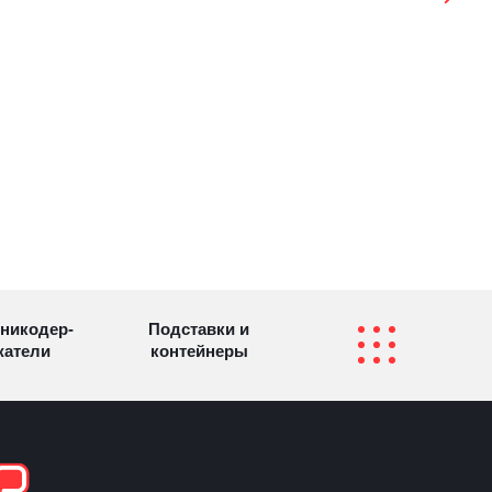
никодер­
Подставки и
а­те­ли
контейнеры
Перекидные
фетницы
Инфостенды
системы