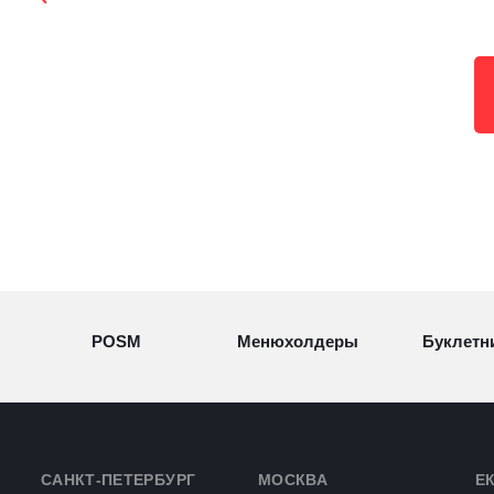
POSM
Менюхолдеры
Буклетн
Разделители
Световые
Визитн
товаров
конструкции
САНКТ-ПЕТЕРБУРГ
МОСКВА
Е