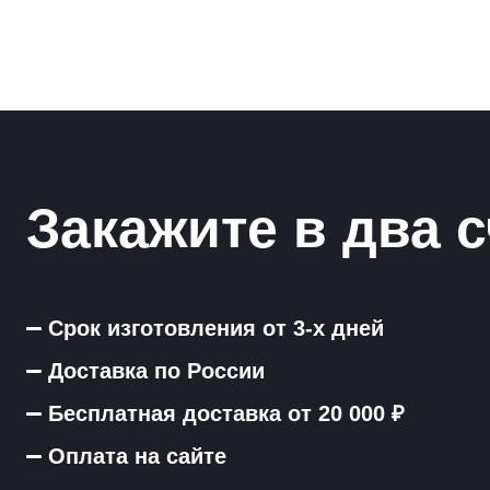
Рамки для бумаг
Салфетницы
Самое разное на заказ
Сувениры
Закажите в два с
Таблички
Урны из оргстекла
Срок изготовления от 3-х дней
Доставка по России
Бесплатная доставка от 20 000 ₽
Оплата на сайте