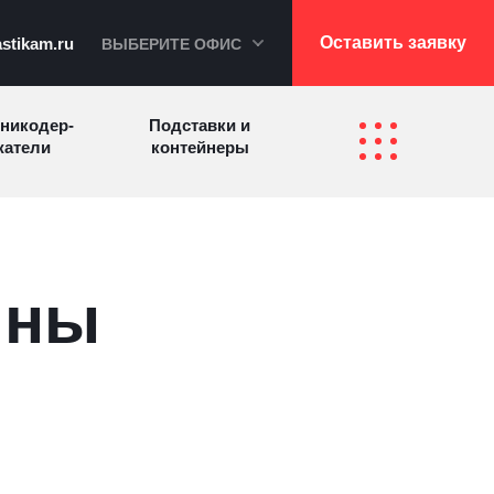
Оставить заявку
stikam.ru
ВЫБЕРИТЕ ОФИС
никодер­
Подставки и
а­те­ли
контейнеры
Перекидные
фетницы
Инфостенды
системы
ины
Другие
Самое разное
олезные
на заказ
зделия