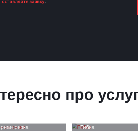
оставляйте заявку
.
тересно про услу
рная резка
Гибка