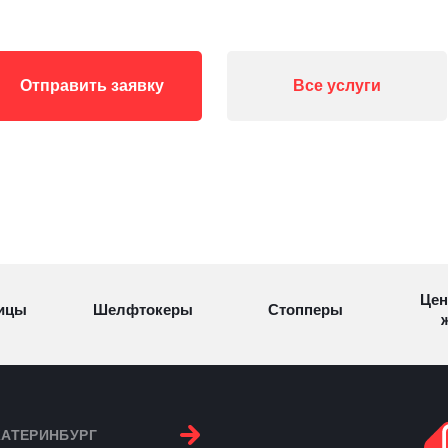
Отправить заявку
Все услуги
Цен
ицы
Шелфтокеры
Стопперы
ж
Торговые
Cтеллажи и
ицы
Сал
стойки
витрины
КАТЕРИНБУРГ