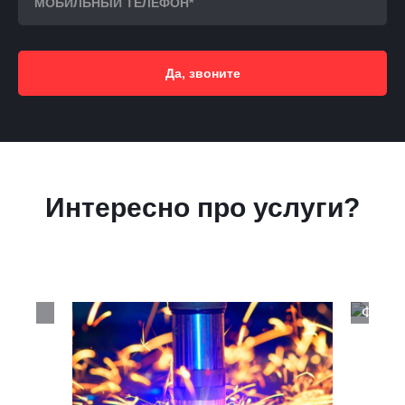
Да, звоните
Интересно про услуги?
Фрезе