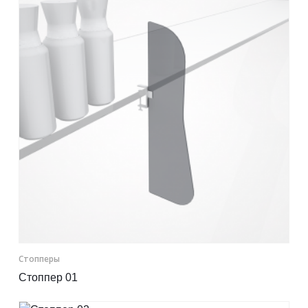
Контакты
Отправить заявку
8 800 333-72-11
region@plastikam.ru
Стопперы
Стоппер 01